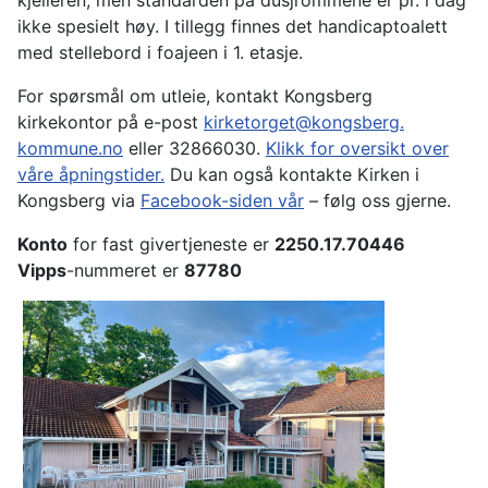
kjelleren, men standarden på dusjrommene er pr. i dag
ikke spesielt høy. I tillegg finnes det handicaptoalett
med stellebord i foajeen i 1. etasje.
For spørsmål om utleie, kontakt Kongsberg
kirkekontor på e-post
kirketorget@kongsberg.
kommune.no
eller 32866030.
Klikk for oversikt over
våre åpningstider.
Du kan også kontakte Kirken i
Kongsberg via
Facebook-siden vår
– følg oss gjerne.
Konto
for fast givertjeneste er
2250.17.70446
Vipps
-nummeret er
87780